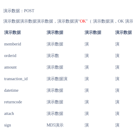
演示数据：POST
演示数据演示数据演示数据，演示数据演“
OK
”（ 演示数据演，OK 演
演示数据
演示数据
演示数据
演示数据
memberid
演示数据
演
演
orderid
演示数
演
演
amount
演示数据
演
演
transaction_id
演示数据演
演
演
datetime
演示数据
演
演
returncode
演示数据
演
演
attach
演示数据
演
演
sign
MD5演示
演
演